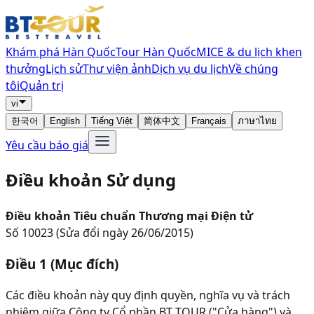
Khám phá Hàn Quốc
Tour Hàn Quốc
MICE & du lịch khen
thưởng
Lịch sử
Thư viện ảnh
Dịch vụ du lịch
Về chúng
tôi
Quản trị
vi
한국어
English
Tiếng Việt
简体中文
Français
ภาษาไทย
Yêu cầu báo giá
Điều khoản Sử dụng
Điều khoản Tiêu chuẩn Thương mại Điện tử
Số 10023 (Sửa đổi ngày 26/06/2015)
Điều 1 (Mục đích)
Các điều khoản này quy định quyền, nghĩa vụ và trách
nhiệm giữa Công ty Cổ phần BT TOUR ("Cửa hàng") và