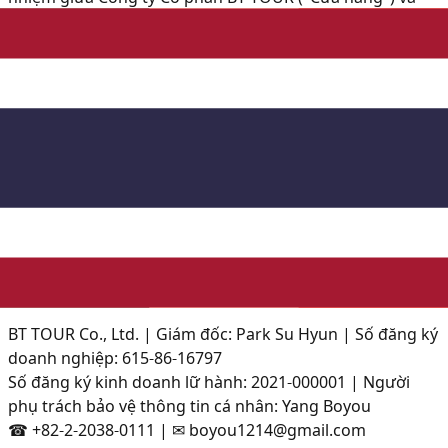
người dùng.
Điều 2-24
Các điều khoản bao gồm: đăng ký thành viên, cung cấp
dịch vụ, mua hàng, thanh toán, giao hàng, hoàn tiền, hủy
đơn, bảo vệ thông tin cá nhân, bản quyền, giải quyết
tranh chấp. Tất cả tuân thủ Luật Bảo vệ Người tiêu dùng
Thương mại Điện tử của Hàn Quốc. Tranh chấp được giải
quyết theo luật Hàn Quốc.
BT TOUR Co., Ltd.
|
Giám đốc: Park Su Hyun
|
Số đăng ký
doanh nghiệp: 615-86-16797
Số đăng ký kinh doanh lữ hành: 2021-000001
|
Người
phụ trách bảo vệ thông tin cá nhân: Yang Boyou
☎
+82-2-2038-0111
| ✉ boyou1214@gmail.com